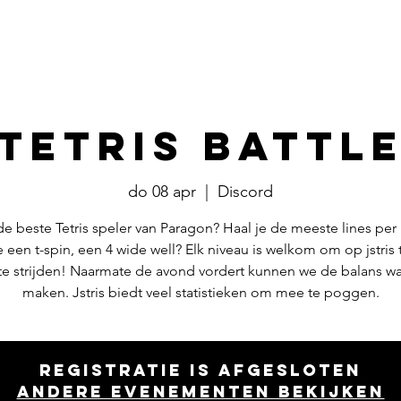
Events
​Commissies
Bestuur
Tetris Battl
do 08 apr
  |  
Discord
 de beste Tetris speler van Paragon? Haal je de meeste lines per
e een t-spin, een 4 wide well? Elk niveau is welkom om op jstris
 te strijden! Naarmate de avond vordert kunnen we de balans wa
maken. Jstris biedt veel statistieken om mee te poggen.
Registratie is afgesloten
Andere evenementen bekijken