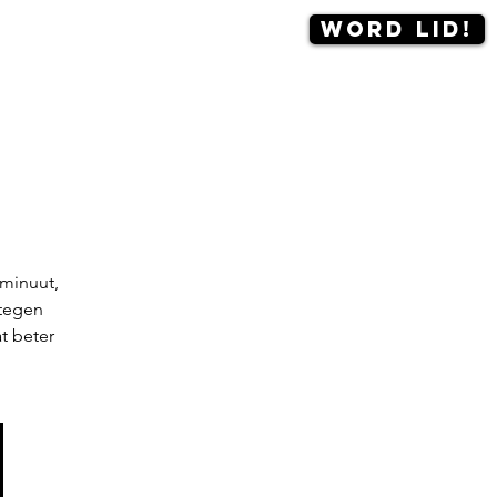
Word lid!
Contact
More
e
 minuut,
 tegen
t beter