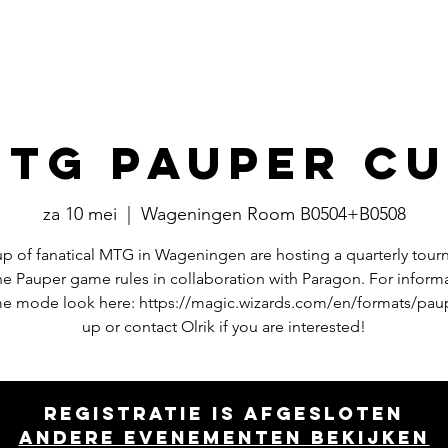
Events
​Commissies
Bestuur
TG Pauper C
za 10 mei
  |  
Wageningen Room B0504+B0508
p of fanatical MTG in Wageningen are hosting a quarterly tou
he Pauper game rules in collaboration with Paragon. For inform
e mode look here: https://magic.wizards.com/en/formats/pau
up or contact Olrik if you are interested!
Registratie is afgesloten
Andere evenementen bekijken