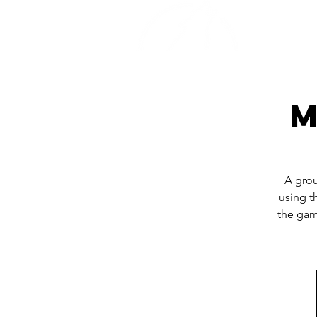
Home
M
A grou
using t
the gam