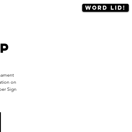
Word lid!
Contact
More
up
rnament
ation on
per Sign